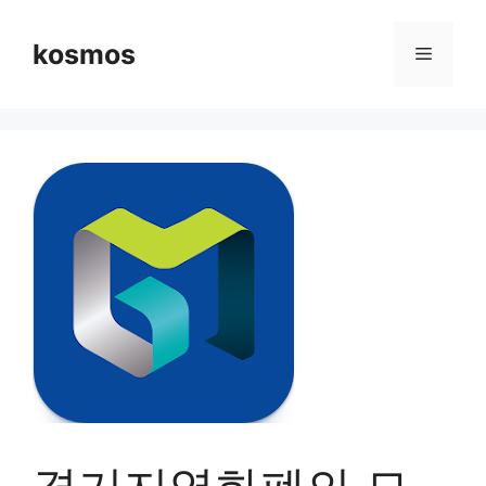
컨
텐
kosmos
메
츠
로
뉴
건
너
뛰
기