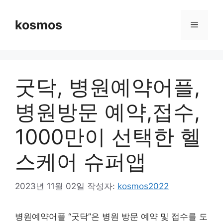
컨
텐
kosmos
메
츠
로
뉴
건
너
굿닥, 병원예약어플,
뛰
기
병원방문 예약,접수,
1000만이 선택한 헬
스케어 슈퍼앱
2023년 11월 02일
작성자:
kosmos2022
병원예약어플 “굿닥”은 병원 방문 예약 및 접수를 도