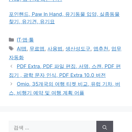
포인핸드, Paw In Hand, 유기동물 입양, 실종동물
찾기, 유기견, 유기묘
카
IT·앱·툴
테
태
AI앱
,
무료앱
,
사용법
,
생산성도구
,
앱추천
,
업무
고
그
자동화
리
PDF Extra, PDF 파일 편집, 서명, 스캔, PDF 편
집기 , 광학 문자 인식, PDF Extra 10.0 버전
Omio, 35개국의 여행 티켓 비교, 유럽 기차, 버
스, 비행기 예약 및 여행 계획 어플
검
색: