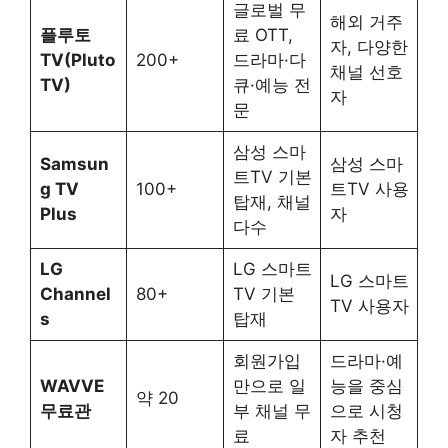
글로벌 무
해외 거주
플루토
료 OTT,
자, 다양한
TV(Pluto
200+
드라마·다
채널 선호
TV)
큐·예능 전
자
문
삼성 스마
Samsun
삼성 스마
트TV 기본
g TV
100+
트TV 사용
탑재, 채널
Plus
자
다수
LG
LG 스마트
LG 스마트
Channel
80+
TV 기본
TV 사용자
s
탑재
회원가입
드라마·예
WAVVE
만으로 일
능을 중심
약 20
무료관
부 채널 무
으로 시청
료
자 추천