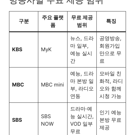
주요 플랫
무료 제공
구분
특징
폼
범위
뉴스, 드라
공영방송,
마 일부,
회원가입
KBS
MyK
예능 실시
만으로 무
간
료
예능, 드라
모바일 친
마 본방 일
화적, 라디
MBC
MBC mini
부, 라디오
오와 함께
연동
시청 가능
드라마·예
인기 예능
SBS
능 실시간,
SBS
본방 무료
NOW
VOD 일부
제공
무료