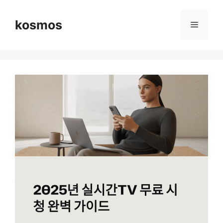
컨
텐
kosmos
메
츠
로
뉴
건
너
뛰
기