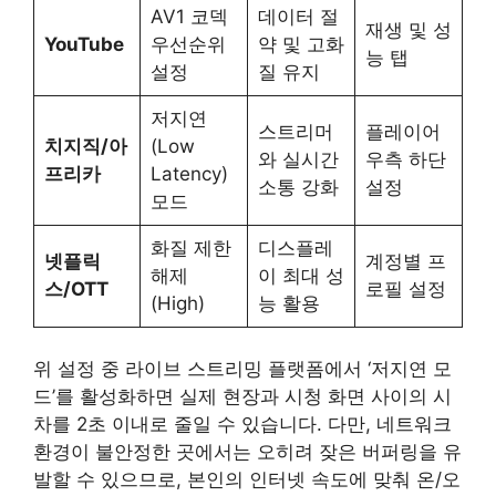
AV1 코덱
데이터 절
재생 및 성
YouTube
우선순위
약 및 고화
능 탭
설정
질 유지
저지연
스트리머
플레이어
치지직/아
(Low
와 실시간
우측 하단
프리카
Latency)
소통 강화
설정
모드
화질 제한
디스플레
넷플릭
계정별 프
해제
이 최대 성
스/OTT
로필 설정
(High)
능 활용
위 설정 중 라이브 스트리밍 플랫폼에서 ‘저지연 모
드’를 활성화하면 실제 현장과 시청 화면 사이의 시
차를 2초 이내로 줄일 수 있습니다. 다만, 네트워크
환경이 불안정한 곳에서는 오히려 잦은 버퍼링을 유
발할 수 있으므로, 본인의 인터넷 속도에 맞춰 온/오