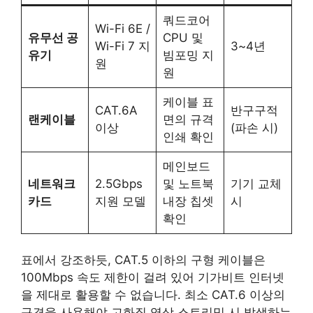
쿼드코어
Wi-Fi 6E /
유무선 공
CPU 및
Wi-Fi 7 지
3~4년
유기
빔포밍 지
원
원
케이블 표
CAT.6A
반구구적
랜케이블
면의 규격
이상
(파손 시)
인쇄 확인
메인보드
네트워크
2.5Gbps
및 노트북
기기 교체
카드
지원 모델
내장 칩셋
시
확인
표에서 강조하듯, CAT.5 이하의 구형 케이블은
100Mbps 속도 제한이 걸려 있어 기가비트 인터넷
을 제대로 활용할 수 없습니다. 최소 CAT.6 이상의
규격을 사용해야 고화질 영상 스트리밍 시 발생하는