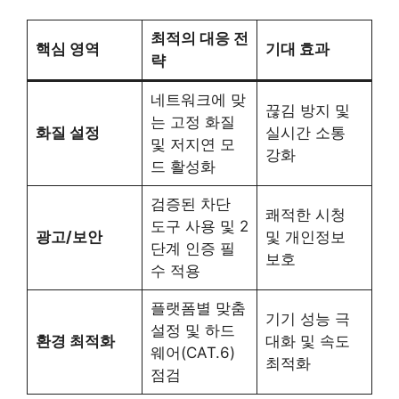
최적의 대응 전
핵심 영역
기대 효과
략
네트워크에 맞
끊김 방지 및
는 고정 화질
화질 설정
실시간 소통
및 저지연 모
강화
드 활성화
검증된 차단
쾌적한 시청
도구 사용 및 2
광고/보안
및 개인정보
단계 인증 필
보호
수 적용
플랫폼별 맞춤
기기 성능 극
설정 및 하드
환경 최적화
대화 및 속도
웨어(CAT.6)
최적화
점검