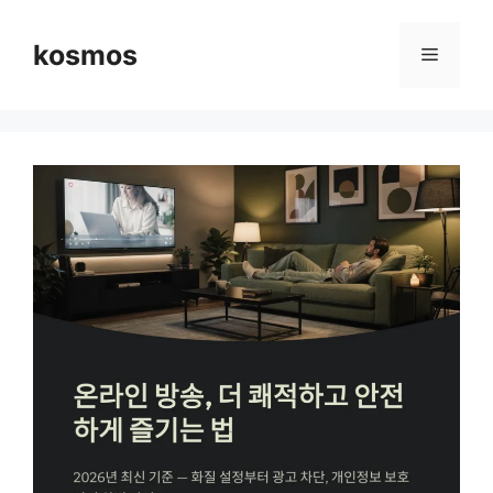
컨
텐
kosmos
메
츠
로
뉴
건
너
뛰
기