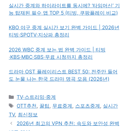
실시간 중계와 하이라이트를 동시에? ‘타임머신’ 기
능 탑재된 필수 앱 TOP 5 (티빙, 쿠팡플레이 비교)
KBO 야구 중계 실시간 보기 완벽 가이드 | 2026년
티빙·SPOTV·지상파 총정리
2026 WBC 중계 보는 법 완벽 가이드 | 티빙
·KBS·MBC·SBS·무료 시청까지 총정리
드라마 OST 플레이리스트 BEST 50: 전주만 들어
도 눈물 나는 한국 드라마 명곡 모음 (2026년)
카
TV·스트리밍·중계
테
태
OTT추천
,
꿀팁
,
무료중계
,
스포츠중계
,
실시간
고
그
TV
,
최신정보
리
2026년 최고의 VPN 추천: 속도와 보안성 완벽