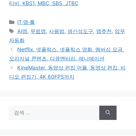
티비, KBS1, MBC, SBS, JTBC
카
IT·앱·툴
테
태
AI앱
,
무료앱
,
사용법
,
생산성도구
,
앱추천
,
업무
고
그
자동화
리
Netflix, 넷플릭스, 넷플릭스 영화, 멤버십 요금,
오리지널 콘텐츠, 다큐멘터리, 애니메이션
KineMaster, 동영상 편집 어플, 동영상 편집, 비
디오 편집기, 4K 60FPS까지
검
색: