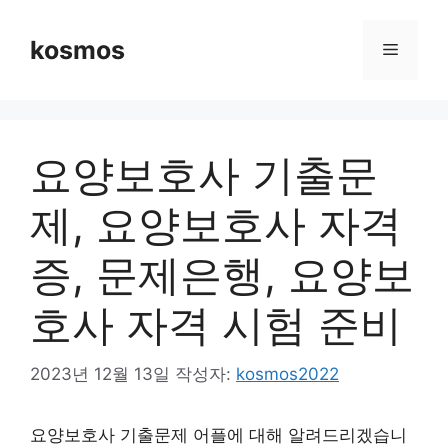
컨
텐
kosmos
메
츠
로
뉴
건
너
요양보호사 기출문
뛰
기
제, 요양보호사 자격
증, 문제은행, 요양보
호사 자격 시험 준비
2023년 12월 13일
작성자:
kosmos2022
요양보호사 기출문제 어플에 대해 알려드리겠습니