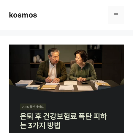
컨
텐
kosmos
메
츠
로
뉴
건
너
뛰
기