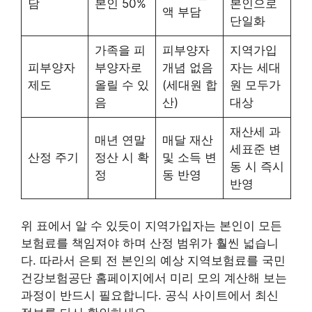
담
본인 50%
본인으로
액 부담
단일화
가족을 피
피부양자
지역가입
피부양자
부양자로
개념 없음
자는 세대
제도
올릴 수 있
(세대원 합
원 모두가
음
산)
대상
재산세 과
매년 연말
매달 재산
세표준 변
산정 주기
정산 시 확
및 소득 변
동 시 즉시
정
동 반영
반영
위 표에서 알 수 있듯이 지역가입자는 본인이 모든
보험료를 책임져야 하며 산정 범위가 훨씬 넓습니
다. 따라서 은퇴 전 본인의 예상 지역보험료를 국민
건강보험공단 홈페이지에서 미리 모의 계산해 보는
과정이 반드시 필요합니다. 공식 사이트에서 최신