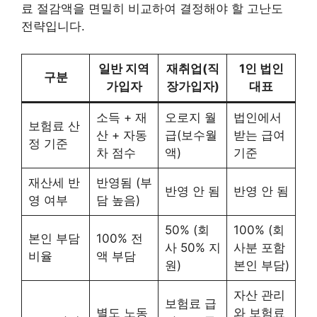
료 절감액을 면밀히 비교하여 결정해야 할 고난도
전략입니다.
일반 지역
재취업(직
1인 법인
구분
가입자
장가입자)
대표
소득 + 재
오로지 월
법인에서
보험료 산
산 + 자동
급(보수월
받는 급여
정 기준
차 점수
액)
기준
재산세 반
반영됨 (부
반영 안 됨
반영 안 됨
영 여부
담 높음)
50% (회
100% (회
본인 부담
100% 전
사 50% 지
사분 포함
비율
액 부담
원)
본인 부담)
자산 관리
보험료 급
별도 노동
와 보험료