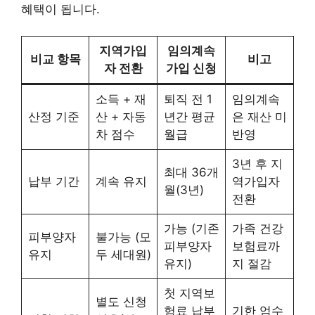
혜택이 됩니다.
지역가입
임의계속
비교 항목
비고
자 전환
가입 신청
소득 + 재
퇴직 전 1
임의계속
산정 기준
산 + 자동
년간 평균
은 재산 미
차 점수
월급
반영
3년 후 지
최대 36개
납부 기간
계속 유지
역가입자
월(3년)
전환
가능 (기존
가족 건강
피부양자
불가능 (모
피부양자
보험료까
유지
두 세대원)
유지)
지 절감
첫 지역보
별도 신청
험료 납부
기한 엄수