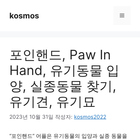
컨
텐
kosmos
메
츠
로
뉴
건
너
포인핸드, Paw In
뛰
기
Hand, 유기동물 입
양, 실종동물 찾기,
유기견, 유기묘
2023년 10월 31일
작성자:
kosmos2022
“포인핸드” 어플은 유기동물의 입양과 실종 동물을