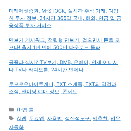
미래에셋증권, M-STOCK, 실시간 주식 거래, 다양
한 투자 정보, 24시간 365일 국내, 해외, 연금 및 금
융상품 투자 서비스
만보기 캐시워크, 적립형 만보기, 걸으면서 돈을 모
으다! 출시 1년 만에 500만 다운로드 돌파
공중파 실시간TV보기, DMB, 온에어, 언제 어디서
나 TV나 라디오를, 24시간 언제나
투모로우바이투게더, TXT 스케줄, TXT의 일정과
소식, 팬미팅 예매 정보, 콘서트
카
IT·앱·툴
테
태
AI앱
,
무료앱
,
사용법
,
생산성도구
,
앱추천
,
업무
고
그
자동화
리