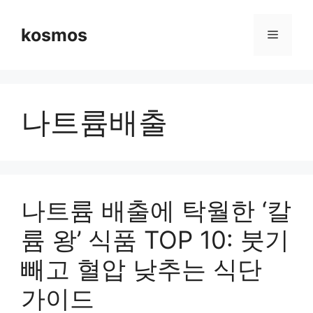
컨
텐
kosmos
메
츠
로
뉴
건
너
나트륨배출
뛰
기
나트륨 배출에 탁월한 ‘칼
륨 왕’ 식품 TOP 10: 붓기
빼고 혈압 낮추는 식단
가이드