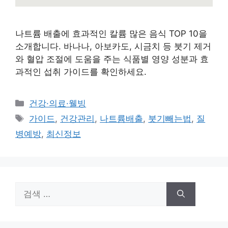
나트륨 배출에 효과적인 칼륨 많은 음식 TOP 10을
소개합니다. 바나나, 아보카도, 시금치 등 붓기 제거
와 혈압 조절에 도움을 주는 식품별 영양 성분과 효
과적인 섭취 가이드를 확인하세요.
카
건강·의료·웰빙
테
태
가이드
,
건강관리
,
나트륨배출
,
붓기빼는법
,
질
고
그
병예방
,
최신정보
리
검
색: