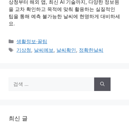
상청부터 해외 앱, 최신 AI 기술까지, 다양한 정보원
을 교차 확인하고 목적에 맞춰 활용하는 실질적인
팁을 통해 예측 불가능한 날씨에 현명하게 대비하세
요.
카
생활정보·꿀팁
테
태
기상청
,
날씨예보
,
날씨확인
,
정확한날씨
고
그
리
검
색:
최신 글