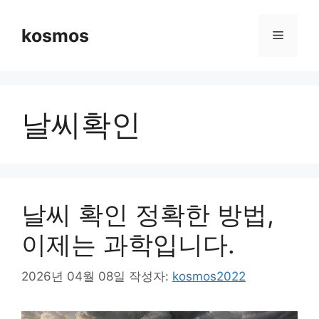
컨
텐
kosmos
메
츠
로
뉴
건
너
날씨확인
뛰
기
날씨 확인 정확한 방법,
이제는 과학입니다.
2026년 04월 08일
작성자:
kosmos2022