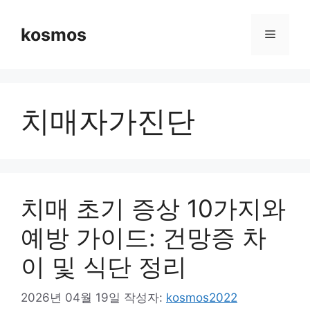
컨
텐
kosmos
메
츠
로
뉴
건
너
치매자가진단
뛰
기
치매 초기 증상 10가지와
예방 가이드: 건망증 차
이 및 식단 정리
2026년 04월 19일
작성자:
kosmos2022