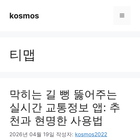
컨
텐
kosmos
메
츠
로
뉴
건
너
티맵
뛰
기
막히는 길 뻥 뚫어주는
실시간 교통정보 앱: 추
천과 현명한 사용법
2026년 04월 19일
작성자:
kosmos2022