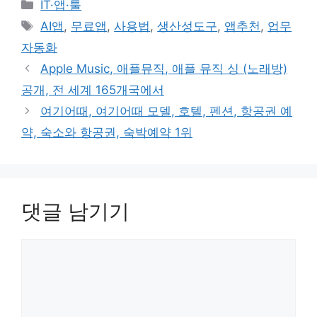
카
IT·앱·툴
테
태
AI앱
,
무료앱
,
사용법
,
생산성도구
,
앱추천
,
업무
고
그
자동화
리
Apple Music, 애플뮤직, 애플 뮤직 싱 (노래방)
공개, 전 세계 165개국에서
여기어때, 여기어때 모델, 호텔, 펜션, 항공권 예
약, 숙소와 항공권, 숙박예약 1위
댓글 남기기
댓
글