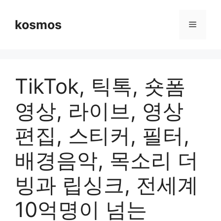
컨
텐
kosmos
메
츠
로
뉴
건
너
TikTok, 틱톡, 숏폼
뛰
기
영상, 라이브, 영상
편집, 스티커, 필터,
배경음악, 목소리 더
빙과 립싱크, 전세계
10억명이 넘는